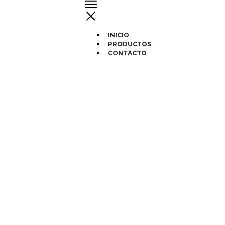
INICIO
PRODUCTOS
CONTACTO
La
mejor
variedad
de